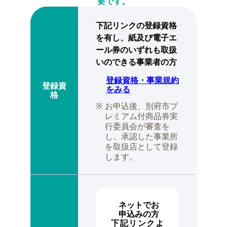
要です。
下記リンクの登録資格
を有し、
紙及び電子エ
ール券のいずれも取扱
いのできる事業者の方
登録資格・事業規約
登録資
をみる
格
お申込後、別府市プ
レミアム付商品券実
行委員会が審査を
し、
承認した事業所
を取扱店として登録
します。
ネットでお
申込みの方
下記リンクよ