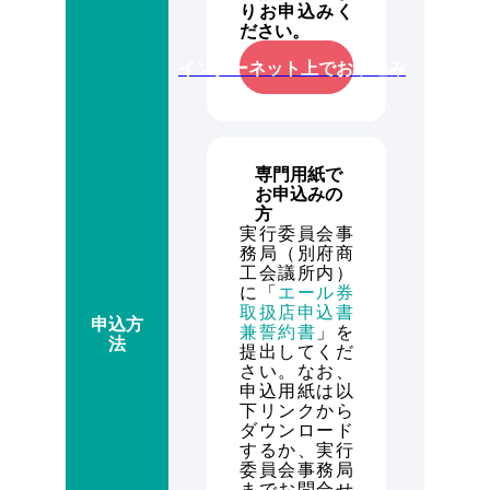
りお申込みく
ださい。
インターネット上でお申込み
専門用紙で
お申込みの
方
実行委員会事
務局（別府商
工会議所内）
に「
エール券
取扱店申込書
申込方
兼誓約書
」を
法
提出してくだ
さい。なお、
申込用紙は以
下リンクから
ダウンロード
するか、実行
委員会事務局
までお問合せ