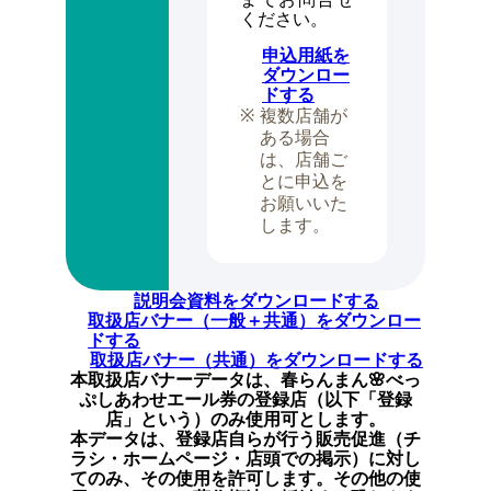
ください。
申込用紙を
ダウンロー
ドする
複数店舗が
ある場合
は、店舗ご
とに申込を
お願いいた
します。
説明会資料をダウンロードする
取扱店バナー（一般＋共通）をダウンロー
ドする
取扱店バナー（共通）をダウンロードする
本取扱店バナーデータは、春らんまん🌸べっ
ぷしあわせエール券の登録店
（以下「登録
店」という）のみ使用可とします。
本データは、登録店自らが行う販売促進（チ
ラシ・ホームページ・店頭での掲示）に対し
てのみ、
その使用を許可します。その他の使