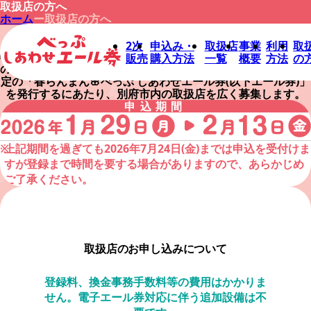
取扱店の方へ
ホーム
取扱店の方へ
事業者の方向け
取扱店の方へ
2次
申込み・
取扱店
事業
利用
取
物価高騰の影響で受ける生活者の家計負担を軽減し、
個人消費
販売
購入方法
一覧
概要
方法
の
の下支えによる地域経済の活性化を図ることを目的に、
地域限
定の「春らんまん🌸べっぷ しあわせエール券(以下エール券)」
を発行するにあたり、
別府市内の取扱店を広く募集します。
申込期間
上記期間を過ぎても2026年7月24日(金)までは申込を受付けま
すが
登録まで時間を要する場合がありますので、あらかじめ
ご了承ください。
取扱店のお申し込みについて
登録料、換金事務手数料等の費用はかかりま
せん。
電子エール券対応に伴う追加設備は不